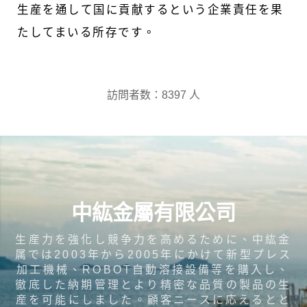
生産を通して国に貢献するという企業責任を果
たしてまいる所存です。
訪問者数：8397 人
中紘金屬有限公司
生産力を強化し競争力を高めるために、中紘金
属では2003年から2005年にかけて新型プレス
加工機械、ROBOT自動溶接設備等を購入し、
徹底した納期管理とより精密な品質の製品の生
産を可能にしました。顧客ニースに応えるとと