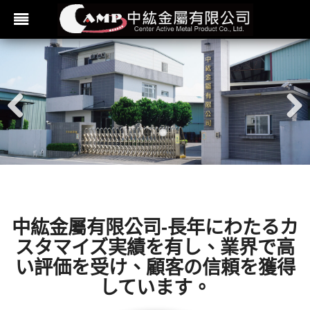
Previ
Next
ous
中紘金屬有限公司-長年にわたるカ
スタマイズ実績を有し、業界で高
い評価を受け、顧客の信頼を獲得
しています。