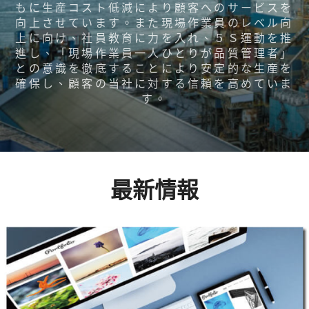
もに生産コスト低減により顧客へのサービスを
向上させています。また現場作業員のレベル向
上に向け、社員教育に力を入れ、５Ｓ運動を推
進し、「現場作業員一人ひとりが品質管理者」
との意識を徹底することにより安定的な生産を
確保し、顧客の当社に対する信頼を高めていま
す。
最新情報