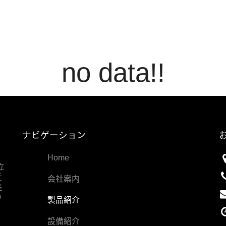
no data!!
ナビゲーション
Home
立
近
会社案内
進
り
製品紹介
設備紹介