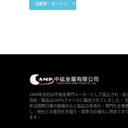
1998年当社は平座金専門メーカーとして設立され、設
当初、製品は100％アメリカに輸出されていました。 
年は国際分業の進展のもと製品の多角化、専門化を推
し、他社との差別化を図り、競争力の強化に努めてお
ます。